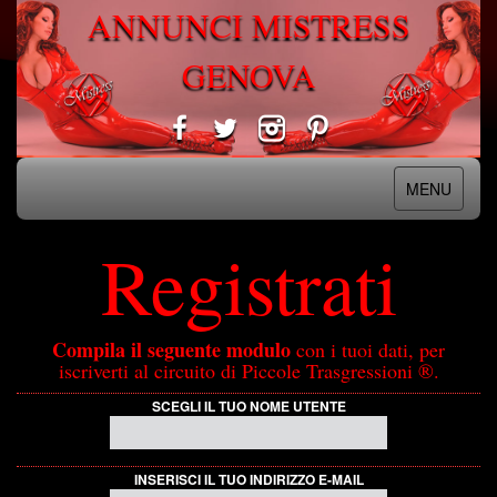
ANNUNCI MISTRESS
GENOVA
MENU
Registrati
Compila il seguente modulo
con i tuoi dati, per
iscriverti al circuito di Piccole Trasgressioni ®.
SCEGLI IL TUO NOME UTENTE
INSERISCI IL TUO INDIRIZZO E-MAIL