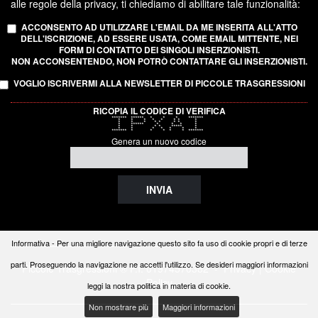
alle regole della privacy, ti chiediamo di abilitare tale funzionalità:
ACCONSENTO AD UTILIZZARE L'EMAIL DA ME INSERITA ALL'ATTO
DELL'ISCRIZIONE, AD ESSERE USATA, COME EMAIL MITTENTE, NEI
FORM DI CONTATTO DEI SINGOLI INSERZIONISTI.
NON ACCONSENTENDO, NON POTRÒ CONTATTARE GLI INSERZIONISTI.
VOGLIO ISCRIVERMI ALLA NEWSLETTER DI PICCOLE TRASGRESSIONI
RICOPIA IL CODICE DI VERIFICA
******* ****** * * * *******
* * * * * * * *
* * * * * * * *
* ****** * * * *
* * * * ***** *
* * * * * * *
******* * * * * * *******
Genera un nuovo codice
INVIA
Informativa - Per una migliore navigazione questo sito fa uso di cookie propri e di terze
parti. Proseguendo la navigazione ne accetti l'utilizzo. Se desideri maggiori informazioni
Piccole Trasgressioni ®
P.I. 01974570382 -
Privacy
|
Cookie
Policy
leggi la nostra politica in materia di cookie.
Non mostrare più
Maggiori informazioni